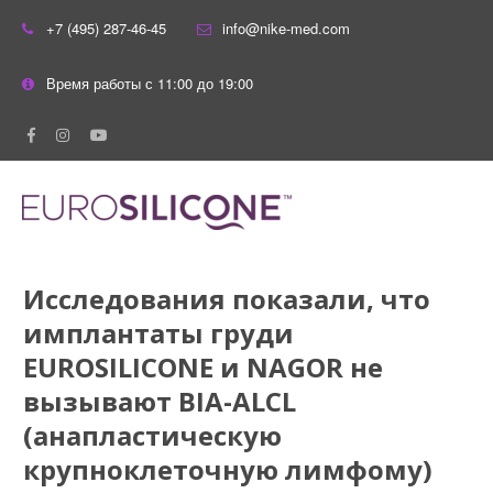
+7 (495) 287-46-45
info@nike-med.com
Время работы с 11:00 до 19:00
Исследования показали, что
имплантаты груди
EUROSILICONE и NAGOR не
вызывают BIA-ALCL
(анапластическую
крупноклеточную лимфому)