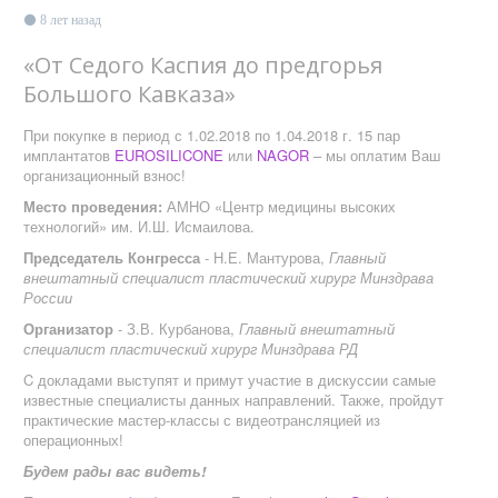
8 лет назад
«От Седого Каспия до предгорья
Большого Кавказа»
При покупке в период с 1.02.2018 по 1.04.2018 г. 15 пар
имплантатов
EUROSILICONE
или
NAGOR
– мы оплатим Ваш
организационный взнос!
Место проведения:
АМНО «Центр медицины высоких
технологий» им. И.Ш. Исмаилова.
Председатель Конгресса
- Н.Е. Мантурова,
Главный
внештатный специалист пластический хирург Минздрава
России
Организатор
- З.В. Курбанова,
Главный внештатный
специалист пластический хирург Минздрава РД
C докладами выступят и примут участие в дискуссии самые
известные специалисты данных направлений. Также, пройдут
практические мастер-классы с видеотрансляцией из
операционных!
Будем рады вас видеть!