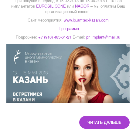
При покупке в период с 15.02.2018 по 15.04.2018 г. 10 пар
имплантатов
EUROSILICONE
или
NAGOR
– мы оплатим Ваш
организационный взнос!
Сайт мероприятия:
www.lp.amtec-kazan.com
Программа
Подробнее:
+7 (910) 483-61-21
E-mail:
pr_implant@mail.ru
ЧИТАТЬ ДАЛЬШЕ