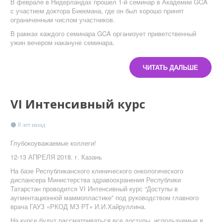
В феврале в Нидерландах прошел 1-й семинар в Академии GCA
с участием доктора Биекмана, где он был хорошо принят
ограниченным числом участников.
В рамках каждого семинара GCA организует приветственный
ужин вечером накануне семинара.
ЧИТАТЬ ДАЛЬШЕ
VI Интенсивный курс
8 лет назад
Глубокоуважаемые коллеги!
12-13 АПРЕЛЯ 2018. г. Казань
На базе Республиканского клинического онкологического
диспансера Министерства здравоохранения Республики
Татарстан проводится VI Интенсивный курс “Доступы в
аугментационной маммопластике” под руководством главного
врача ГАУЗ «РКОД МЗ РТ» И.И.Хайруллина.
На курсе будут рассматриваться все доступы, используемые в