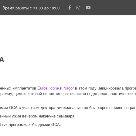
Время работы с 11:00 до 19:00
CA
венных имплантатов
Eurosilicone
и
Nagor
в этом году инициировала про
рамму, целью которой является практическая поддержка пластических х
мии GCA с участием доктора Биекмана, где он был хорошо принят огра
енный ужин вечером накануне семинара.
бных программах Академии GCA: