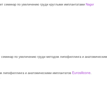
ет семинар по увеличению груди круглыми имплантатами
Nagor
 семинар по увеличению груди методом липофиллинга и анатомически
Eurosilicone
.
дом липофиллинга и анатомическими имплантатов
.