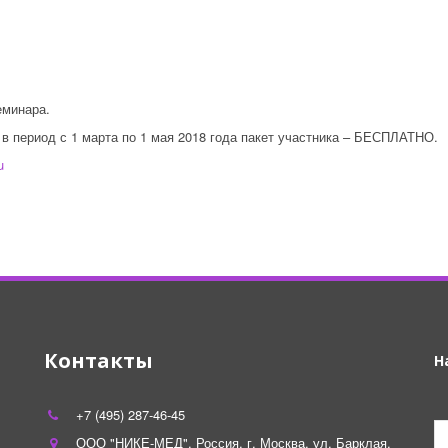
еминара.
в период с 1 марта по 1 мая 2018 года пакет участника – БЕСПЛАТНО.
u
Контакты
Н
+7 (495) 287-46-45
р
ООО "НИКЕ-МЕД"
,
Россия
,
г. Москва
,
ул. Барклая,