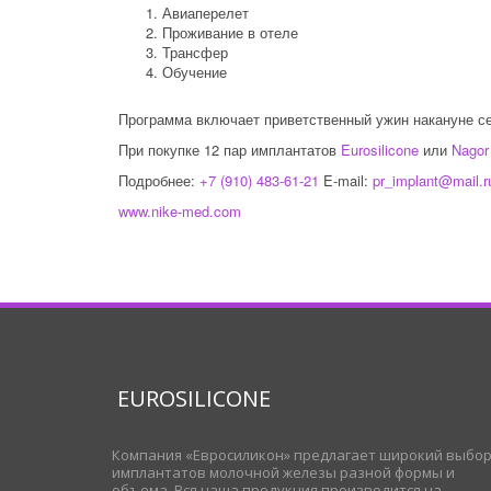
Авиаперелет
Проживание в отеле
Трансфер
Обучение
Программа включает приветственный ужин накануне с
При покупке 12 пар имплантатов
Eurosilicone
или
Nagor
Подробнее:
+7 (910) 483-61-21
E-mail:
pr_implant@mail.r
www.nike-med.com
EUROSILICONE
Компания «Евросиликон» предлагает широкий выбо
имплантатов молочной железы разной формы и
объема. Вся наша продукция производится на