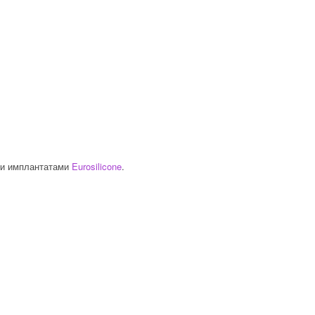
ми имплантатами
Eurosilicone
.