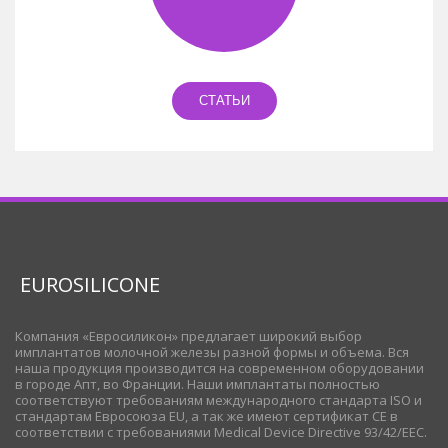
СТАТЬИ
EUROSILICONE
Компания «Евросиликон» предлагает широкий выбор
имплантатов молочной железы разной формы и объема. Вся
наша продукция производится на современном оборудовании
в городе Апт, во Франции. Наши имплантаты полностью
соответствуют требованиям международного стандарта ISO и
стандартам Евросоюза EU, а так же имеют сертификат CE в
соответствии с требованиями Medical Device Directive 93/42/EEC.